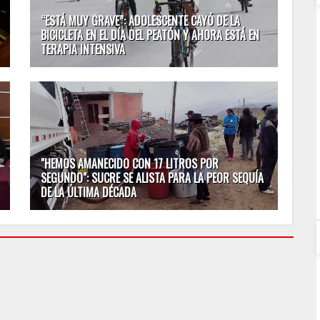
“ESTÁ MUY GRAVE”: ADOLESCENTE CAYÓ DE LA
BICICLETA EN EL DÍA DEL PEATÓN Y AHORA ESTÁ EN
TERAPIA INTENSIVA
"HEMOS AMANECIDO CON 17 LITROS POR
SEGUNDO": SUCRE SE ALISTA PARA LA PEOR SEQUÍA
DE LA ÚLTIMA DÉCADA