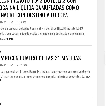
ELCN INCAUTÓ 1.643 BOTELLAS CON
OCAÍNA LÍQUIDA CAMUFLADAS COMO
INAGRE CON DESTINO A EUROPA
abildeo AP
0
Jul 30, 2026
Fuerza Especial de Lucha Contra el Narcotráfico (FELCN) incautó 1.643
tellas con cocaína líquida ocultas en una carga declarada como vinagre
s...
Seguir Leyendo
OS
PARECEN CUATRO DE LAS 31 MALETAS
abildeo AP
0
Jul 24, 2026
fiscal general del Estado, Roger Mariaca, informó que encontraron cuatro de
 31 maletas que ingresaron de manera irregular al país procedentes d...
Seguir
do
OS