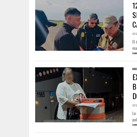
1
S
C
C
El 
man
Leyen
NARC
E
B
D
C
La 
pol
Leyen