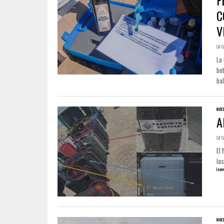
F
C
V
C
La 
bo
bal
NARC
A
C
El 
las
Leyen
NARC