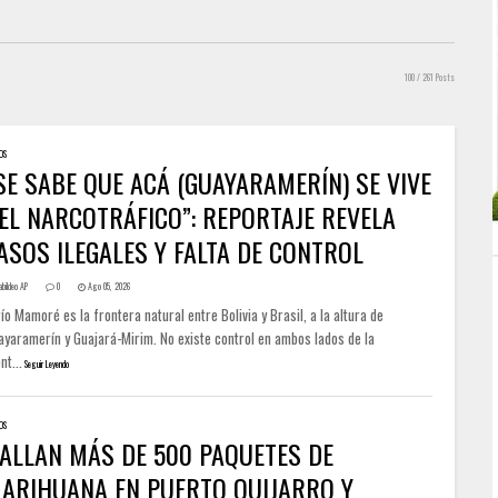
100
/ 261 Posts
OS
SE SABE QUE ACÁ (GUAYARAMERÍN) SE VIVE
EL NARCOTRÁFICO”: REPORTAJE REVELA
ASOS ILEGALES Y FALTA DE CONTROL
abildeo AP
0
Ago 05, 2026
río Mamoré es la frontera natural entre Bolivia y Brasil, a la altura de
ayaramerín y Guajará-Mirim. No existe control en ambos lados de la
nt...
Seguir Leyendo
OS
ALLAN MÁS DE 500 PAQUETES DE
ARIHUANA EN PUERTO QUIJARRO Y