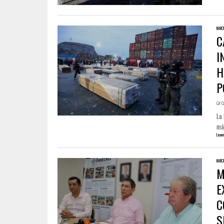
NARC
C
I
H
P
C
La 
má
Leyen
NARC
M
E
C
S