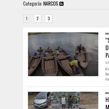
Categoría:
NARCOS
1
2
3
NARC
“
D
P
C
El 
Gu
fro
NARC
H
M