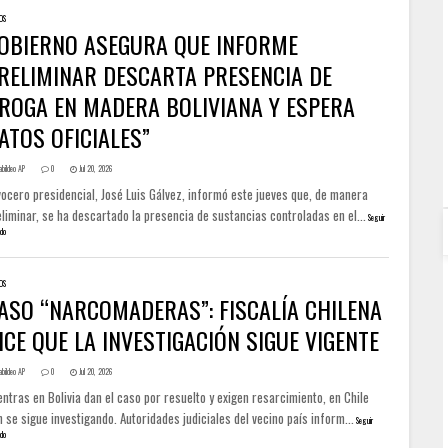
OS
OBIERNO ASEGURA QUE INFORME
RELIMINAR DESCARTA PRESENCIA DE
ROGA EN MADERA BOLIVIANA Y ESPERA
ATOS OFICIALES”
abildeo AP
0
Jul 20, 2026
vocero presidencial, José Luis Gálvez, informó este jueves que, de manera
liminar, se ha descartado la presencia de sustancias controladas en el...
Seguir
do
OS
ASO “NARCOMADERAS”: FISCALÍA CHILENA
ICE QUE LA INVESTIGACIÓN SIGUE VIGENTE
abildeo AP
0
Jul 20, 2026
ntras en Bolivia dan el caso por resuelto y exigen resarcimiento, en Chile
 se sigue investigando. Autoridades judiciales del vecino país inform...
Seguir
do