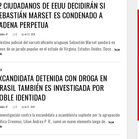
2 CIUDADANOS DE EEUU DECIDIRÁN SI
EBASTIÁN MARSET ES CONDENADO A
ADENA PERPETUA
abildeo AP
0
Jul 22, 2026
destino judicial del narcotraficante uruguayo Sebastián Marset quedará en
os de un jurado popular en el estado de Virginia, Estados Unidos. Doce...
Seguir
do
OS
XCANDIDATA DETENIDA CON DROGA EN
RASIL TAMBIÉN ES INVESTIGADA POR
OBLE IDENTIDAD
abildeo AP
0
Jul 21, 2026
investigación contra la excandidata a asambleísta suplente por la agrupación
ítica Creemos, Lilian Andrea P. R., sumó un nuevo elemento luego de...
Seguir
do