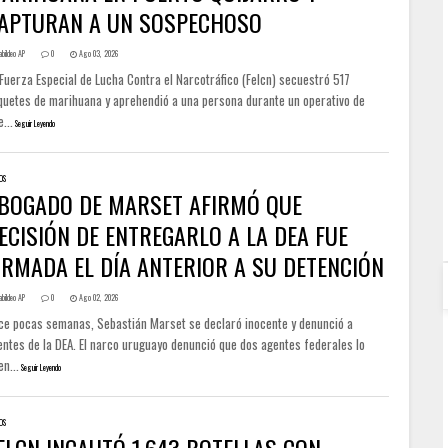
APTURAN A UN SOSPECHOSO
abildeo AP
0
Ago 03, 2026
Fuerza Especial de Lucha Contra el Narcotráfico (Felcn) secuestró 517
quetes de marihuana y aprehendió a una persona durante un operativo de
e...
Seguir Leyendo
OS
BOGADO DE MARSET AFIRMÓ QUE
ECISIÓN DE ENTREGARLO A LA DEA FUE
IRMADA EL DÍA ANTERIOR A SU DETENCIÓN
abildeo AP
0
Ago 02, 2026
ce pocas semanas, Sebastián Marset se declaró inocente y denunció a
entes de la DEA. El narco uruguayo denunció que dos agentes federales lo
en...
Seguir Leyendo
OS