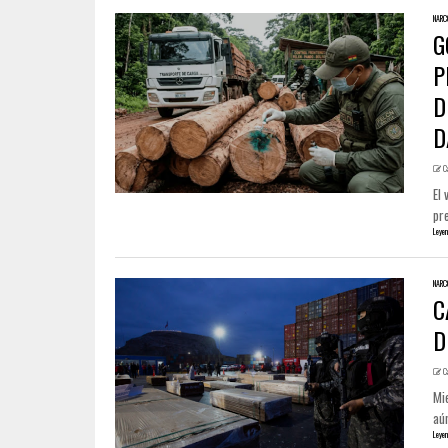
NARC
G
P
D
D
C
El 
pre
Leyen
NARC
C
D
C
Mie
aún
Leyen