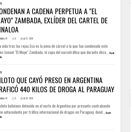
OS
ONDENAN A CADENA PERPETUA A "EL
AYO" ZAMBADA, EXLÍDER DEL CARTEL DE
INALOA
abildeo AP
0
Jul 21, 2026
 vida tras las rejas.Esa es la pena de cárcel a la que fue condenado este
es Ismael "El Mayo" Zambada, el capo del narcotráfico que durante déca...
Seguir
do
OS
ILOTO QUE CAYÓ PRESO EN ARGENTINA
RAFICÓ 440 KILOS DE DROGA AL PARAGUAY
abildeo AP
0
Jul 20, 2026
piloto boliviano detenido en el norte de Argentina por presunto contrabando
ne antecedente por tráfico internacional de drogas en Paraguay, dond...
Seguir
do