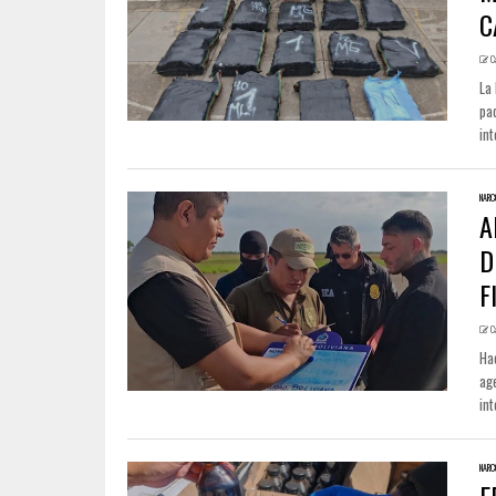
C
C
La 
pa
int
NARC
A
D
F
C
Ha
ag
int
NARC