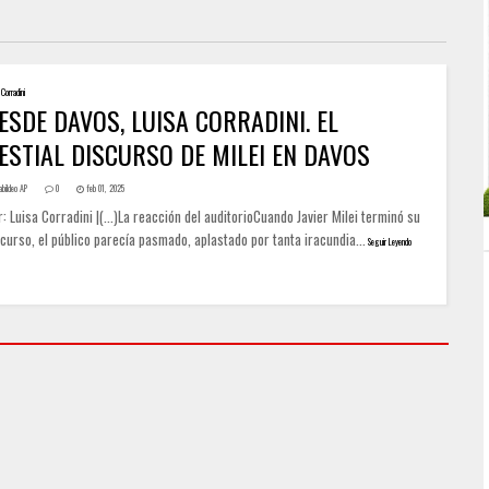
Corradini
ESDE DAVOS, LUISA CORRADINI. EL
ESTIAL DISCURSO DE MILEI EN DAVOS
abildeo AP
0
feb 01, 2025
: Luisa Corradini |(...)La reacción del auditorioCuando Javier Milei terminó su
curso, el público parecía pasmado, aplastado por tanta iracundia...
Seguir Leyendo