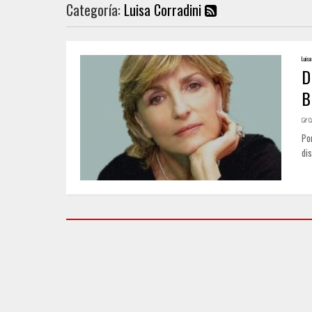
Categoría:
Luisa Corradini
Luisa 
D
B
C
Por
dis