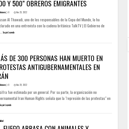
00 Y 500” OBREROS EMIGRANTES
nknown
0
Nov 29, 2022
ssan Al Thawadi, uno de los responsables de la Copa del Mundo, lo ha
larado en una entrevista con la cadena británica TalkTV | El Gobierno de
...
Seguir Leyendo
ÁS DE 300 PERSONAS HAN MUERTO EN
ROTESTAS ANTIGUBERNAMENTALES EN
RÁN
nknown
0
Nov 29, 2022
cifra fue estimada por un general. Por su parte, la organización no
bernamental Iran Human Rights señala que la "represión de las protestas" en
Seguir Leyendo
lidad
L FUEGO ARRASA CON ANIMALES Y