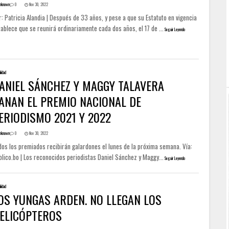
nknown
0
Nov 30, 2022
: Patricia Alandia | Después de 33 años, y pese a que su Estatuto en vigencia
ablece que se reunirá ordinariamente cada dos años, el 17 de ...
Seguir Leyendo
lidad
ANIEL SÁNCHEZ Y MAGGY TALAVERA
ANAN EL PREMIO NACIONAL DE
ERIODISMO 2021 Y 2022
nknown
0
Nov 30, 2022
dos los premiados recibirán galardones el lunes de la próxima semana. Vía:
lico.bo | Los reconocidos periodistas Daniel Sánchez y Maggy...
Seguir Leyendo
lidad
OS YUNGAS ARDEN. NO LLEGAN LOS
ELICÓPTEROS