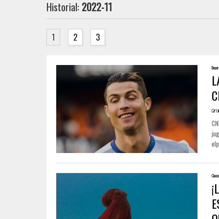
Historial:
2022-11
1
2
3
Depor
L
C
U
CN
ju
elp
Cienc
¡
E
Q