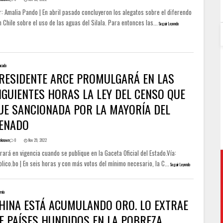
: Amalia Pando | En abril pasado concluyeron los alegatos sobre el diferendo
 Chile sobre el uso de las aguas del Silala. Para entonces las...
Seguir Leyendo
acado
RESIDENTE ARCE PROMULGARÁ EN LAS
IGUIENTES HORAS LA LEY DEL CENSO QUE
UE SANCIONADA POR LA MAYORÍA DEL
ENADO
nknown
0
Nov 29, 2022
rará en vigencia cuando se publique en la Gaceta Oficial del Estado.Vía:
lico.bo | En seis horas y con más votos del mínimo necesario, la C...
Seguir Leyendo
mía
HINA ESTÁ ACUMULANDO ORO. LO EXTRAE
E PAÍSES HUNDIDOS EN LA POBREZA,