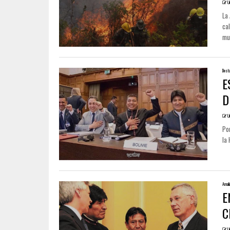
U
La
cal
mun
Dest
E
D
U
Por
la 
Amali
E
C
U