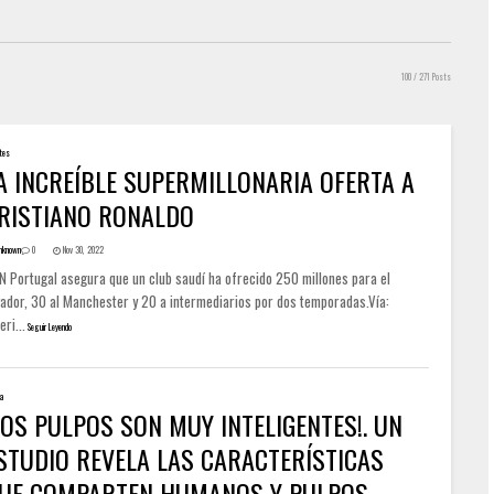
100
/ 271 Posts
tes
A INCREÍBLE SUPERMILLONARIA OFERTA A
RISTIANO RONALDO
nknown
0
Nov 30, 2022
N Portugal asegura que un club saudí ha ofrecido 250 millones para el
gador, 30 al Manchester y 20 a intermediarios por dos temporadas.Vía:
eri...
Seguir Leyendo
ia
LOS PULPOS SON MUY INTELIGENTES!. UN
STUDIO REVELA LAS CARACTERÍSTICAS
UE COMPARTEN HUMANOS Y PULPOS