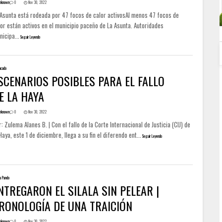
nknown
0
Nov 30, 2022
 Asunta está rodeada por 47 focos de calor activosAl menos 47 focos de
or están activos en el municipio paceño de La Asunta. Autoridades
icipa...
Seguir Leyendo
acado
SCENARIOS POSIBLES PARA EL FALLO
E LA HAYA
nknown
0
Nov 30, 2022
: Zulema Alanes B. | Con el fallo de la Corte Internacional de Justicia (CIJ) de
Haya, este 1 de diciembre, llega a su fin el diferendo ent...
Seguir Leyendo
a Pando
NTREGARON EL SILALA SIN PELEAR |
RONOLOGÍA DE UNA TRAICIÓN
nknown
0
Nov 30, 2022