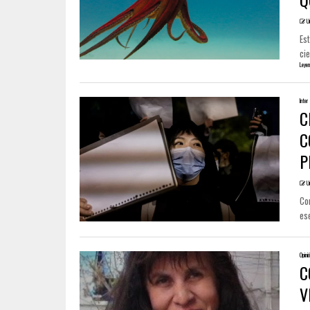
U
Es
cie
Leyen
Inter
C
C
P
U
Co
ese
Opini
C
V