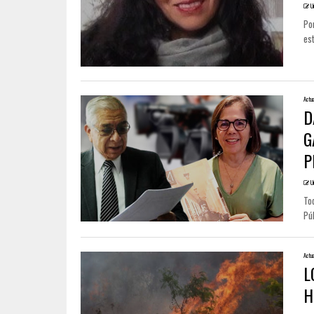
U
Por
est
Actua
D
G
P
U
To
Púb
Actua
L
H