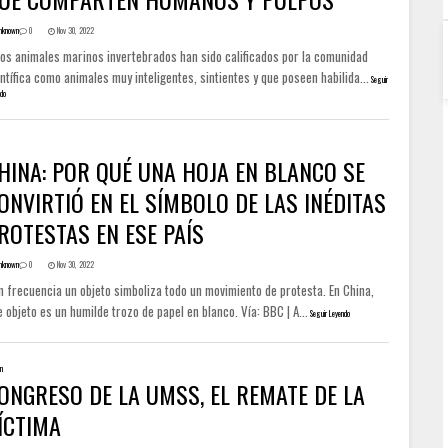
nknown
0
Nov 30, 2022
tos animales marinos invertebrados han sido calificados por la comunidad
ntífica como animales muy inteligentes, sintientes y que poseen habilida...
Seguir
do
HINA: POR QUÉ UNA HOJA EN BLANCO SE
ONVIRTIÓ EN EL SÍMBOLO DE LAS INÉDITAS
ROTESTAS EN ESE PAÍS
nknown
0
Nov 30, 2022
n frecuencia un objeto simboliza todo un movimiento de protesta. En China,
 objeto es un humilde trozo de papel en blanco. Vía: BBC | A...
Seguir Leyendo
ón
ONGRESO DE LA UMSS, EL REMATE DE LA
ÍCTIMA