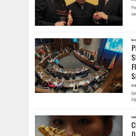
Por
con
Dest
P
S
F
S
U
Ent
Púb
Econo
C
D