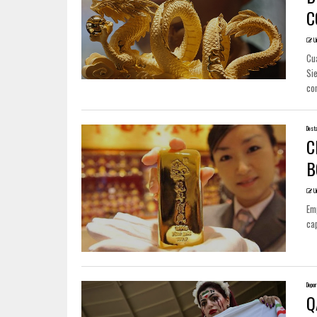
C
U
Cu
Sie
con
Dest
C
B
U
Em
cap
Depor
Q