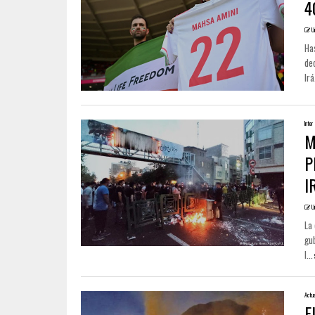
4
U
Ha
dec
Irá
Inter
M
P
I
U
La 
gu
l...
Actua
E