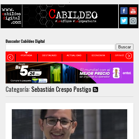
-
Buscador Cabildeo Digital
•PORTADA
DESTACADO
ACTUALIDAD
ECONOMÍA
OPINIÓN
N
Categoría:
Sebastián Crespo Postigo