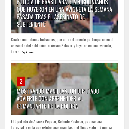
POLICÍA DE BRASIL ABATE A 4 BOLIVIANOS
QUE HUYERON EN UNA AVIONETA LA SEMANA
PASADA TRAS EL ASESINATO DE
SUBTENIENTE
Cuatro ciudadanos bolivianos, que aparentemente participaron en el
asesinato del subteniente Yerson Salazar y huyeron en una avioneta,
fuero...
Seguir Leyendo
2
MOSTRANDO MANILLAS, UN DIPUTADO
ADVIERTE CON APREHENDER AL
COMANDANTE DE LA POLICÍA
El diputado de Alianza Popular, Rolando Pacheco, publicó una
fotografía en la que exhibe unas manillas metálicas y afirmó que, si