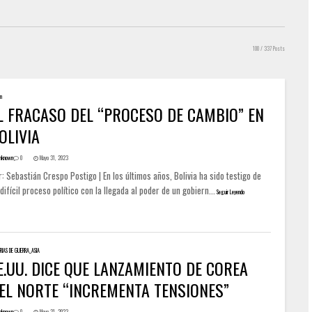
100
/ 337 Posts
ón
L FRACASO DEL “PROCESO DE CAMBIO” EN
OLIVIA
nknown
0
Mayo 31, 2023
: Sebastián Crespo Postigo | En los últimos años, Bolivia ha sido testigo de
difícil proceso político con la llegada al poder de un gobiern...
Seguir Leyendo
RIAS DE GUERRA_ASIA
E.UU. DICE QUE LANZAMIENTO DE COREA
EL NORTE “INCREMENTA TENSIONES”
nknown
0
Mayo 31, 2023