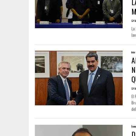
L
M
U
La 
lav
Inter
A
N
Q
U
El 
Br
del
Econo
D