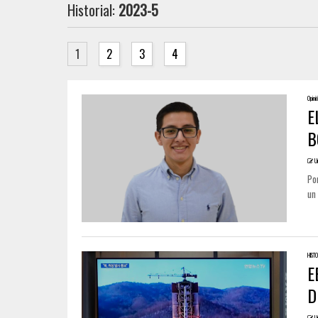
Historial:
2023-5
1
2
3
4
Opini
E
B
U
Por
un 
HISTO
E
D
U