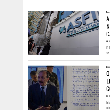
Dest
A
N
C
U
El
se 
Dest
O
L
C
U
Isl
cin