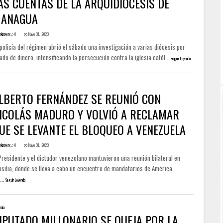
AS CUENTAS DE LA ARQUIDIÓCESIS DE
ANAGUA
nknown
0
Mayo 31, 2023
policía del régimen abrió el sábado una investigación a varias diócesis por
ado de dinero, intensificando la persecución contra la iglesia catól...
Seguir Leyendo
LBERTO FERNÁNDEZ SE REUNIÓ CON
ICOLÁS MADURO Y VOLVIÓ A RECLAMAR
UE SE LEVANTE EL BLOQUEO A VENEZUELA
nknown
0
Mayo 31, 2023
Presidente y el dictador venezolano mantuvieron una reunión bilateral en
asilia, donde se lleva a cabo un encuentro de mandatarios de América
...
Seguir Leyendo
mía
IPUTADO MILLONARIO SE QUEJA POR LA