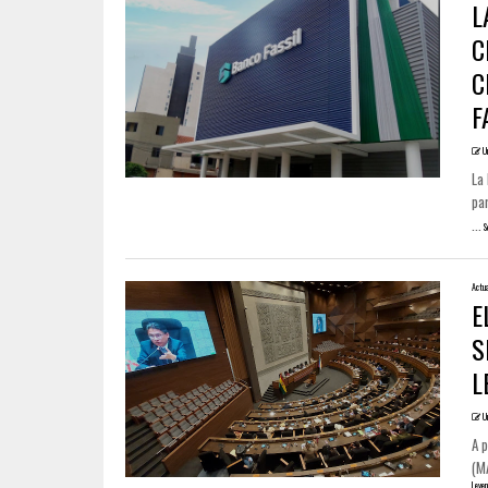
L
C
C
F
U
La
par
...
S
Actua
E
S
L
U
A p
(MA
Leyen