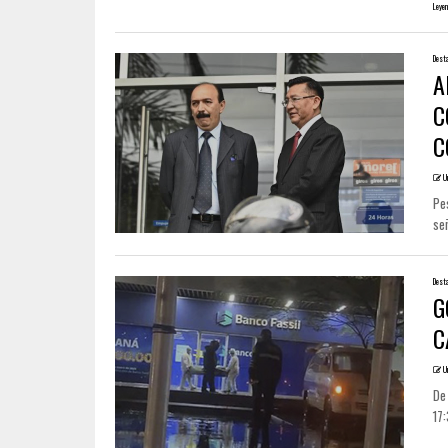
Leyen
Dest
A
C
C
U
Pes
señ
Dest
G
C
U
De 
17: