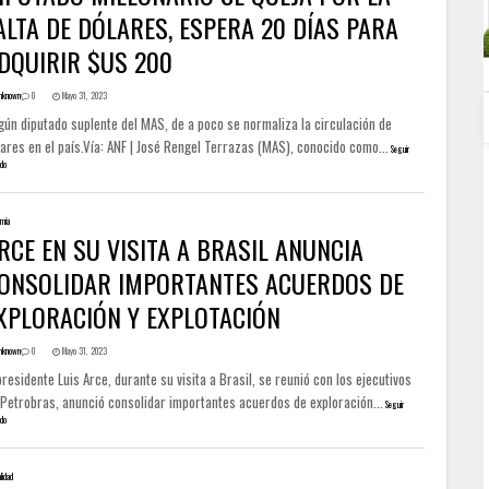
ALTA DE DÓLARES, ESPERA 20 DÍAS PARA
DQUIRIR $US 200
nknown
0
Mayo 31, 2023
gún diputado suplente del MAS, de a poco se normaliza la circulación de
ares en el país.Vía: ANF | José Rengel Terrazas (MAS), conocido como...
Seguir
do
mía
RCE EN SU VISITA A BRASIL ANUNCIA
ONSOLIDAR IMPORTANTES ACUERDOS DE
XPLORACIÓN Y EXPLOTACIÓN
nknown
0
Mayo 31, 2023
presidente Luis Arce, durante su visita a Brasil, se reunió con los ejecutivos
 Petrobras, anunció consolidar importantes acuerdos de exploración...
Seguir
do
lidad