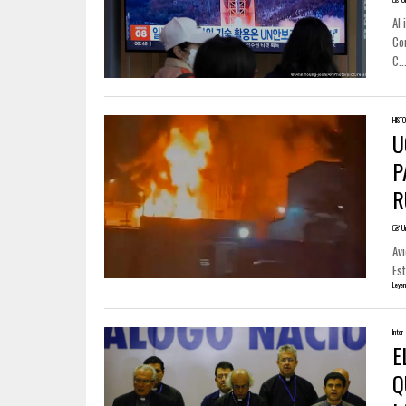
Al
Co
C..
HIST
U
P
R
U
Avi
Est
Leyen
Inter
E
Q