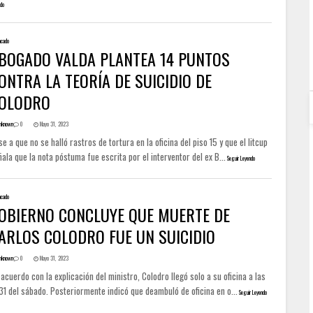
do
acado
BOGADO VALDA PLANTEA 14 PUNTOS
ONTRA LA TEORÍA DE SUICIDIO DE
OLODRO
nknown
0
Mayo 31, 2023
e a que no se halló rastros de tortura en la oficina del piso 15 y que el Iitcup
ala que la nota póstuma fue escrita por el interventor del ex B...
Seguir Leyendo
acado
OBIERNO CONCLUYE QUE MUERTE DE
ARLOS COLODRO FUE UN SUICIDIO
nknown
0
Mayo 31, 2023
acuerdo con la explicación del ministro, Colodro llegó solo a su oficina a las
31 del sábado. Posteriormente indicó que deambuló de oficina en o...
Seguir Leyendo