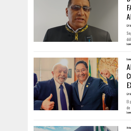
F
A
U
Se
dól
Leyen
Econo
A
C
E
U
El 
de
Leyen
Actua