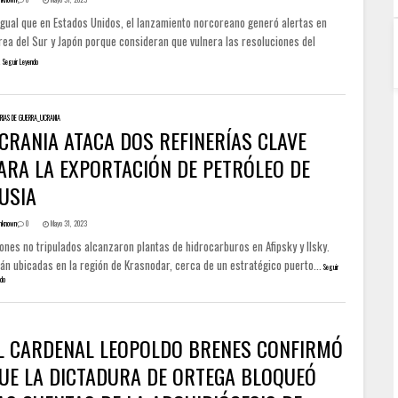
 igual que en Estados Unidos, el lanzamiento norcoreano generó alertas en
rea del Sur y Japón porque consideran que vulnera las resoluciones del
.
Seguir Leyendo
ORIAS DE GUERRA_UCRANIA
CRANIA ATACA DOS REFINERÍAS CLAVE
ARA LA EXPORTACIÓN DE PETRÓLEO DE
USIA
nknown
0
Mayo 31, 2023
ones no tripulados alcanzaron plantas de hidrocarburos en Afipsky y Ilsky.
án ubicadas en la región de Krasnodar, cerca de un estratégico puerto...
Seguir
do
L CARDENAL LEOPOLDO BRENES CONFIRMÓ
UE LA DICTADURA DE ORTEGA BLOQUEÓ