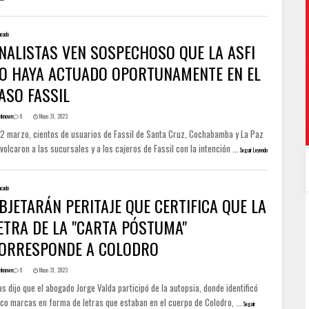
acado
NALISTAS VEN SOSPECHOSO QUE LA ASFI
O HAYA ACTUADO OPORTUNAMENTE EN EL
ASO FASSIL
nknown
0
Mayo 31, 2023
 12 marzo, cientos de usuarios de Fassil de Santa Cruz, Cochabamba y La Paz
volcaron a las sucursales y a los cajeros de Fassil con la intención ...
Seguir Leyendo
acado
BJETARÁN PERITAJE QUE CERTIFICA QUE LA
ETRA DE LA "CARTA PÓSTUMA"
ORRESPONDE A COLODRO
nknown
0
Mayo 31, 2023
as dijo que el abogado Jorge Valda participó de la autopsia, donde identificó
co marcas en forma de letras que estaban en el cuerpo de Colodro, ...
Seguir