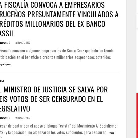
A FISCALÍA CONVOCA A EMPRESARIOS
RUCEÑOS PRESUNTAMENTE VINCULADOS A
RÉDITOS MILLONARIOS DEL EX BANCO
ASSIL
nknown
0
Mayo 31, 2023
 Fiscalía convocó a algunos empresarios de Santa Cruz que habrían tenido
ticipación en el beneficio a créditos millonarios sospechosos obtenidos
eguir Leyendo
lidad
L MINISTRO DE JUSTICIA SE SALVA POR
EIS VOTOS DE SER CENSURADO EN EL
EGISLATIVO
nknown
0
Mayo 31, 2023
esar de contar con el apoyo el bloque “evista” del Movimiento Al Socialismo
S) y la oposición, no alcanzaron los votos suficientes para censurar...
Seguir
do