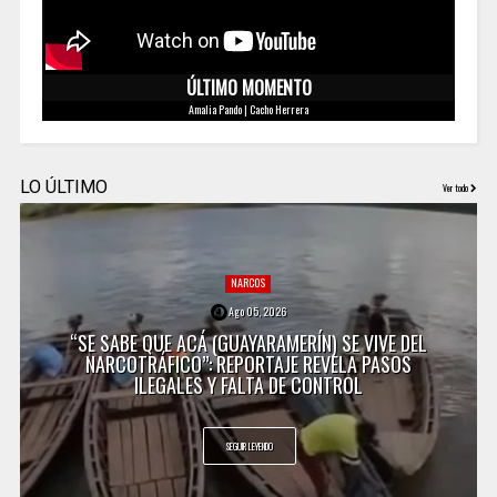
ÚLTIMO MOMENTO
Amalia Pando | Cacho Herrera
LO ÚLTIMO
Ver todo
NARCOS
Ago 05, 2026
“SE SABE QUE ACÁ (GUAYARAMERÍN) SE VIVE DEL
NARCOTRÁFICO”: REPORTAJE REVELA PASOS
ILEGALES Y FALTA DE CONTROL
SEGUIR LEYENDO