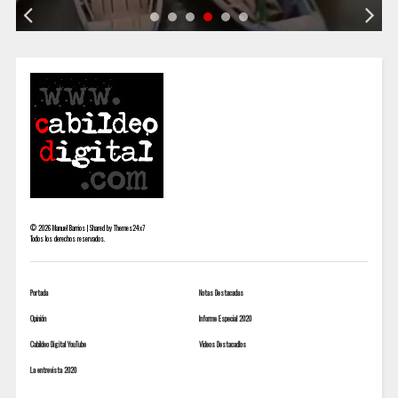
©
2026
Manuel Barrios | Shared by
Themes24x7
Todos los derechos reservados.
Portada
Notas Destacadas
Opinión
Informe Especial 2020
Cabildeo Digital YouTube
Videos Destacadlos
La entrevista 2020