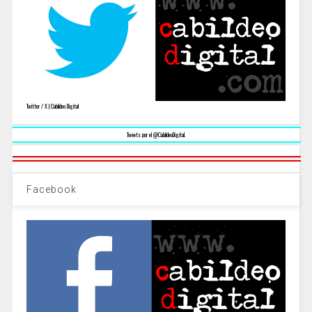
Twitter / X | Cabildeo Digital
Tweets por el @CabildeoDigital.
Facebook